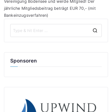
Vereinigung Bodensee und werde Mitglied! Der
jährliche Mitgliedsbeitrag beträgt EUR 70,- (mit
Bankeinzugsverfahren)
S
e
a
r
Sponsoren
c
h
f
o
r
: