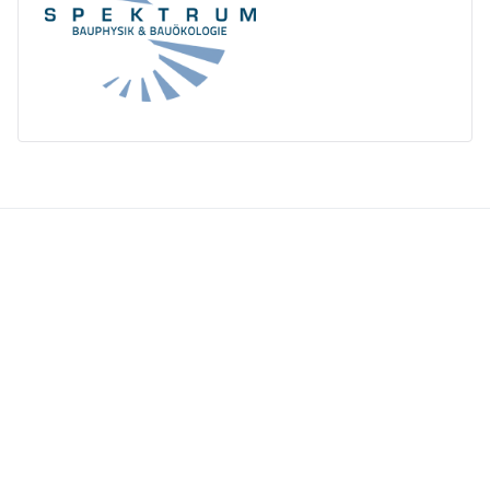
ORC
Messbrief
Bodenseeflotte
Downloads
ORC Bodensee-Meisterschaft
Ausschreibung 2026
Klasseneinteilung 2026