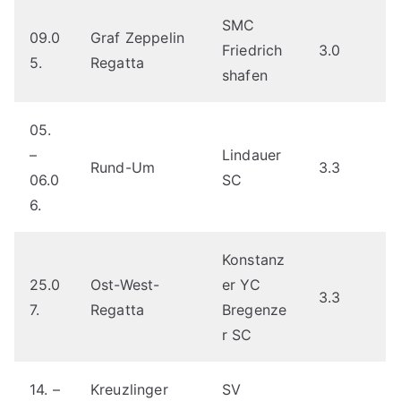
SMC
09.0
Graf Zeppelin
Friedrich
3.0
5.
Regatta
shafen
05.
–
Lindauer
Rund-Um
3.3
06.0
SC
6.
Konstanz
25.0
Ost-West-
er YC
3.3
7.
Regatta
Bregenze
r SC
14. –
Kreuzlinger
SV