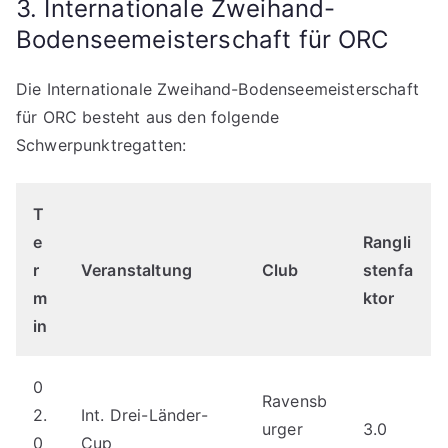
3. Internationale Zweihand-
Bodenseemeisterschaft für ORC
Die Internationale Zweihand-Bodenseemeisterschaft
für ORC besteht aus den folgende
Schwerpunktregatten:
T
e
Rangli
r
Veranstaltung
Club
stenfa
m
ktor
in
0
Ravensb
2.
Int. Drei-Länder-
urger
3.0
0
Cup