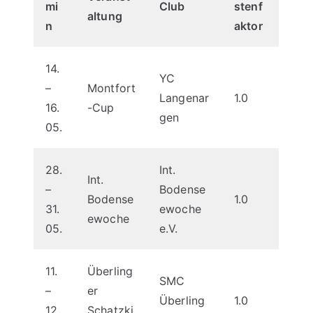
mi
Club
stenf
altung
n
aktor
14.
YC
–
Montfort
Langenar
1.0
16.
-Cup
gen
05.
28.
Int.
Int.
–
Bodense
Bodense
1.0
31.
ewoche
ewoche
05.
e.V.
11.
Überling
SMC
–
er
Überling
1.0
12.
Schatzki