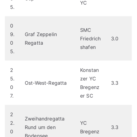
YC
5.
0
SMC
9.
Graf Zeppelin
Friedrich
3.0
0
Regatta
shafen
5.
2
Konstan
5.
zer YC
Ost-West-Regatta
3.3
0
Bregenz
7.
er SC
2
Zweihandregatta
2.
YC
Rund um den
3.3
0
Bregenz
Bodensee