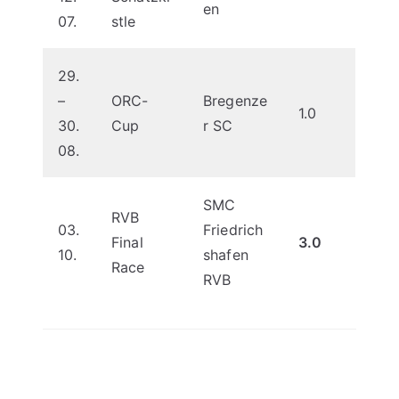
en
07.
stle
29.
–
ORC-
Bregenze
1.0
30.
Cup
r SC
08.
SMC
RVB
03.
Friedrich
Final
3.0
10.
shafen
Race
RVB