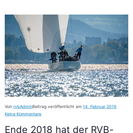
Von
rvbAdmin
Beitrag veröffentlicht am
14. Februar 2019
zu
Keine Kommentare
Was
Ende 2018 hat der RVB-
ändert