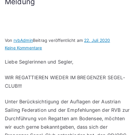
Meldung
Von
rvbAdmin
Beitrag veröffentlicht am
22. Juli 2020
zu
Keine Kommentare
ONE
Liebe Seglerinnen und Segler,
DESIGN
/
WIR REGATTIEREN WIEDER IM BREGENZER SEGEL-
ORC-
CUP
CLUB!!!
2020
–
Unter Berücksichtigung der Auflagen der Austrian
Er
Sailing Federation und der Empfehlungen der RVB zur
findet
Durchführung von Regatten am Bodensee, möchten
statt
wir euch gerne bekanntgeben, dass sich der
–